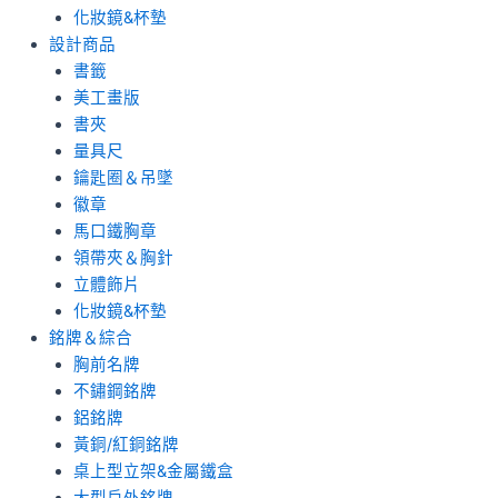
化妝鏡&杯墊
設計商品
書籤
美工畫版
書夾
量具尺
鑰匙圈＆吊墜
徽章
馬口鐵胸章
領帶夾＆胸針
立體飾片
化妝鏡&杯墊
銘牌＆綜合
胸前名牌
不鏽鋼銘牌
鋁銘牌
黃銅/紅銅銘牌
桌上型立架&金屬鐵盒