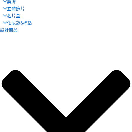
獎牌
立體飾片
名片盒
化妝鏡&杯墊
設計商品