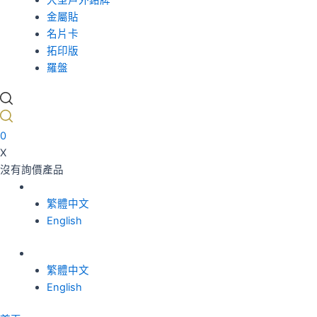
大型戶外銘牌
金屬貼
名片卡
拓印版
羅盤
0
X
沒有詢價產品
繁體中文
English
繁體中文
English