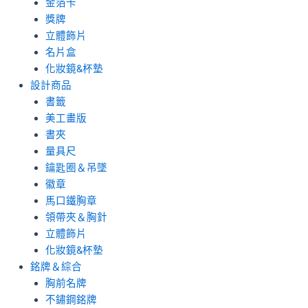
金箔卡
獎牌
立體飾片
名片盒
化妝鏡&杯墊
設計商品
書籤
美工畫版
書夾
量具尺
鑰匙圈＆吊墜
徽章
馬口鐵胸章
領帶夾＆胸針
立體飾片
化妝鏡&杯墊
銘牌＆綜合
胸前名牌
不鏽鋼銘牌