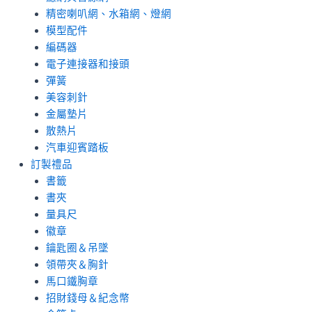
精密喇叭網、水箱網、燈網
模型配件
編碼器
電子連接器和接頭
彈簧
美容刺針
金屬墊片
散熱片
汽車迎賓踏板
訂製禮品
書籤
書夾
量具尺
徽章
鑰匙圈＆吊墜
領帶夾＆胸針
馬口鐵胸章
招財錢母＆紀念幣