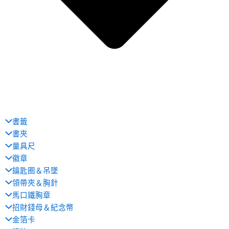
書籤
書夾
量具尺
徽章
鑰匙圈＆吊墜
領帶夾＆胸針
馬口鐵胸章
招財錢母＆紀念幣
金箔卡