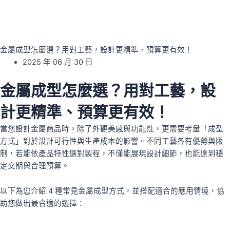
金屬成型怎麼選？用對工藝，設計更精準、預算更有效！
2025 年 06 月 30 日
金屬成型怎麼選？用對工藝，設
計更精準、預算更有效！
當您設計金屬商品時，除了外觀美感與功能性，更需要考量「成型
方式」對於設計可行性與生產成本的影響。不同工藝各有優勢與限
制，若能依產品特性選對製程，不僅能展現設計細節，也能達到穩
定交期與合理預算。
以下為您介紹 4 種常見金屬成型方式，並搭配適合的應用情境，協
助您做出最合適的選擇：