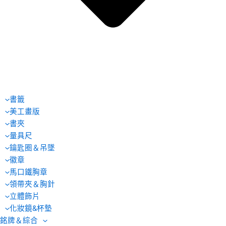
書籤
美工畫版
書夾
量具尺
鑰匙圈＆吊墜
徽章
馬口鐵胸章
領帶夾＆胸針
立體飾片
化妝鏡&杯墊
銘牌＆綜合