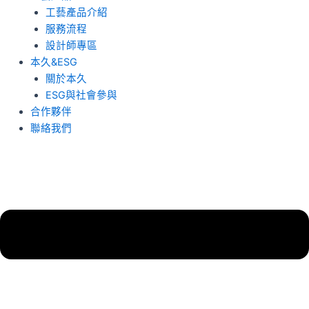
工藝產品介紹
服務流程
設計師專區
本久&ESG
關於本久
ESG與社會參與
合作夥伴
聯絡我們