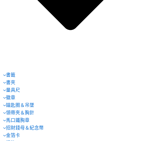
書籤
書夾
量具尺
徽章
鑰匙圈＆吊墜
領帶夾＆胸針
馬口鐵胸章
招財錢母＆紀念幣
金箔卡