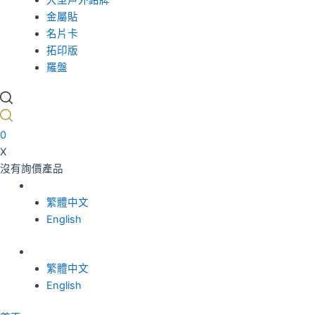
大型戶外銘牌
金屬貼
名片卡
拓印版
羅盤
0
X
沒有詢價產品
繁體中文
English
繁體中文
English