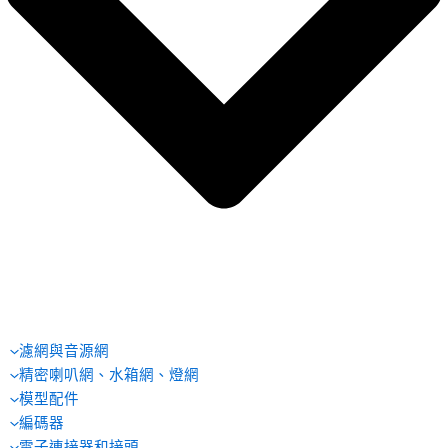
濾網與音源網
精密喇叭網、水箱網、燈網
模型配件
編碼器
電子連接器和接頭