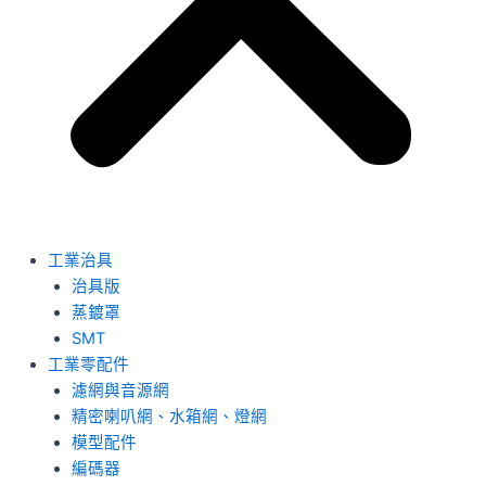
工業治具
治具版
蒸鍍罩
SMT
工業零配件
濾網與音源網
精密喇叭網、水箱網、燈網
模型配件
編碼器