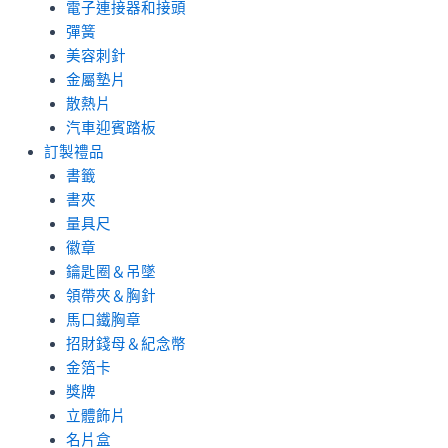
電子連接器和接頭
彈簧
美容刺針
金屬墊片
散熱片
汽車迎賓踏板
訂製禮品
書籤
書夾
量具尺
徽章
鑰匙圈＆吊墜
領帶夾＆胸針
馬口鐵胸章
招財錢母＆紀念幣
金箔卡
獎牌
立體飾片
名片盒