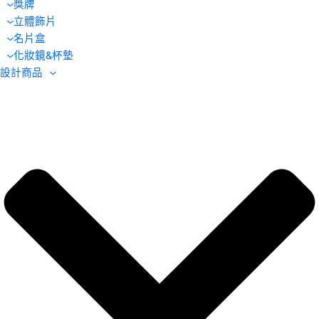
獎牌
立體飾片
名片盒
化妝鏡&杯墊
設計商品