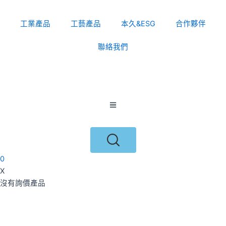
跳
至
工業產品
工藝產品
本久&ESG
合作夥伴
主
要
聯絡我們
內
容
0
X
沒有詢價產品