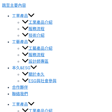
跳至主要內容
工業產品
工業產品介紹
服務流程
技術介紹
工藝產品
工藝產品介紹
服務流程
設計師專區
本久&ESG
關於本久
ESG與社會參與
合作夥伴
聯絡我們
工業產品
工業產品介紹