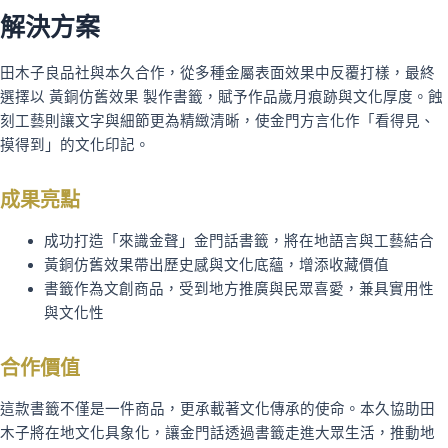
解決方案
田木子良品社與本久合作，從多種金屬表面效果中反覆打樣，最終
選擇以 黃銅仿舊效果 製作書籤，賦予作品歲月痕跡與文化厚度。蝕
刻工藝則讓文字與細節更為精緻清晰，使金門方言化作「看得見、
摸得到」的文化印記。
成果亮點
成功打造「來識金聲」金門話書籤，將在地語言與工藝結合
黃銅仿舊效果帶出歷史感與文化底蘊，增添收藏價值
書籤作為文創商品，受到地方推廣與民眾喜愛，兼具實用性
與文化性
合作價值
這款書籤不僅是一件商品，更承載著文化傳承的使命。本久協助田
木子將在地文化具象化，讓金門話透過書籤走進大眾生活，推動地