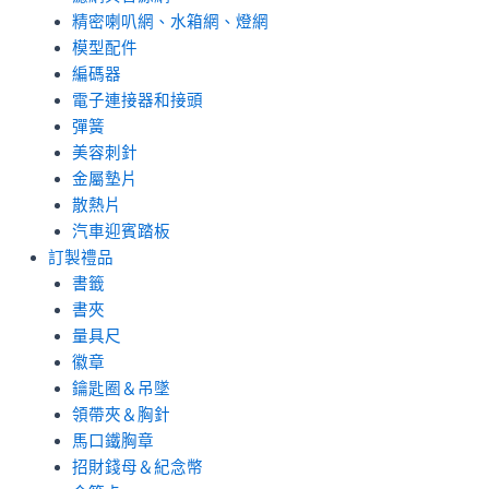
精密喇叭網、水箱網、燈網
模型配件
編碼器
電子連接器和接頭
彈簧
美容刺針
金屬墊片
散熱片
汽車迎賓踏板
訂製禮品
書籤
書夾
量具尺
徽章
鑰匙圈＆吊墜
領帶夾＆胸針
馬口鐵胸章
招財錢母＆紀念幣