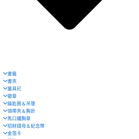
書籤
書夾
量具尺
徽章
鑰匙圈＆吊墜
領帶夾＆胸針
馬口鐵胸章
招財錢母＆紀念幣
金箔卡