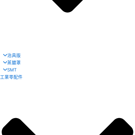
治具版
蒸鍍罩
SMT
工業零配件