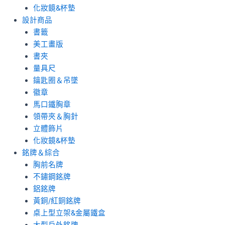
化妝鏡&杯墊
設計商品
書籤
美工畫版
書夾
量具尺
鑰匙圈＆吊墜
徽章
馬口鐵胸章
領帶夾＆胸針
立體飾片
化妝鏡&杯墊
銘牌＆綜合
胸前名牌
不鏽鋼銘牌
鋁銘牌
黃銅/紅銅銘牌
桌上型立架&金屬鐵盒