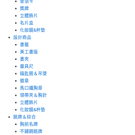
金箔卡
獎牌
立體飾片
名片盒
化妝鏡&杯墊
設計商品
書籤
美工畫版
書夾
量具尺
鑰匙圈＆吊墜
徽章
馬口鐵胸章
領帶夾＆胸針
立體飾片
化妝鏡&杯墊
銘牌＆綜合
胸前名牌
不鏽鋼銘牌