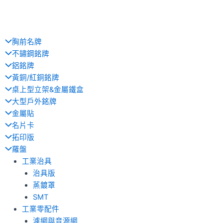
胸前名牌
不鏽鋼銘牌
鋁銘牌
黃銅/紅銅銘牌
桌上型立架&金屬鐵盒
大型戶外銘牌
金屬貼
名片卡
拓印版
羅盤
工業治具
治具版
蒸鍍罩
SMT
工業零配件
濾網與音源網