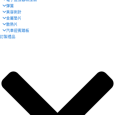
彈簧
美容刺針
金屬墊片
散熱片
汽車迎賓踏板
訂製禮品