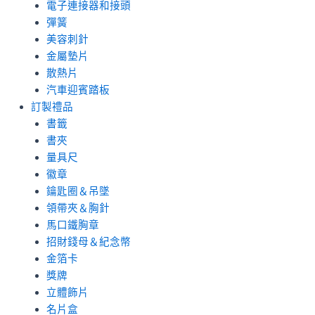
電子連接器和接頭
彈簧
美容刺針
金屬墊片
散熱片
汽車迎賓踏板
訂製禮品
書籤
書夾
量具尺
徽章
鑰匙圈＆吊墜
領帶夾＆胸針
馬口鐵胸章
招財錢母＆紀念幣
金箔卡
獎牌
立體飾片
名片盒