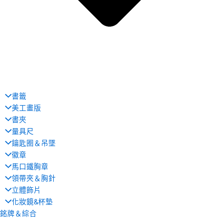
書籤
美工畫版
書夾
量具尺
鑰匙圈＆吊墜
徽章
馬口鐵胸章
領帶夾＆胸針
立體飾片
化妝鏡&杯墊
銘牌＆綜合