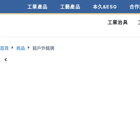
跳
工業產品
工藝產品
本久&ESG
合作
至
主
工業治具
要
內
容
首頁
商品
鋁戶外銘牌