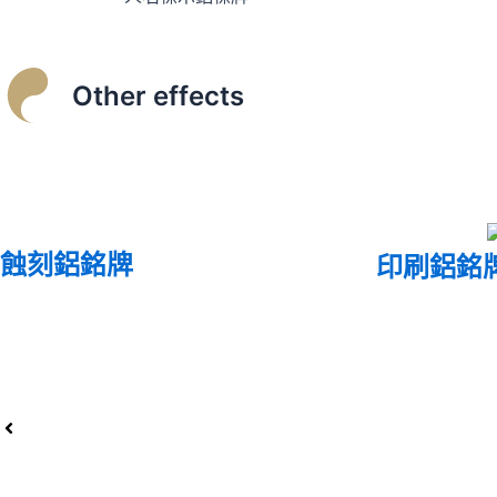
Other effects
蝕刻鋁銘牌
印刷鋁銘