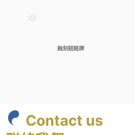
蝕刻鋁銘牌
Contact us