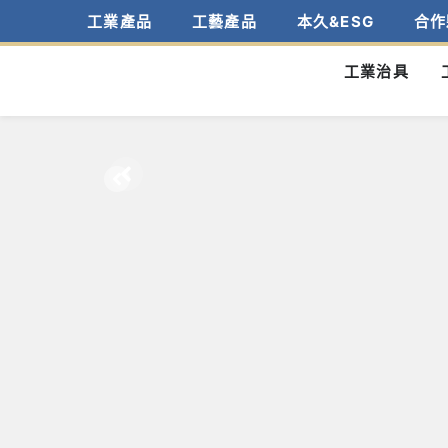
跳
工業產品
工藝產品
本久&ESG
合作
至
主
工業治具
要
內
容