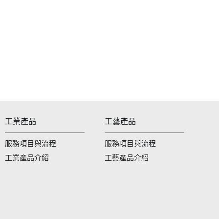
工業產品
工藝產品
服務項目與流程
服務項目與流程
工業產品介紹
工藝產品介紹