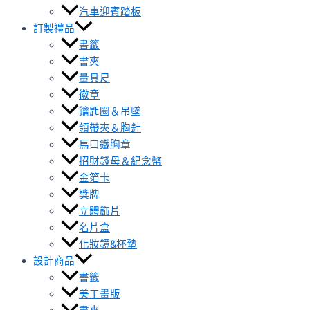
汽車迎賓踏板
訂製禮品
書籤
書夾
量具尺
徽章
鑰匙圈＆吊墜
領帶夾＆胸針
馬口鐵胸章
招財錢母＆紀念幣
金箔卡
獎牌
立體飾片
名片盒
化妝鏡&杯墊
設計商品
書籤
美工畫版