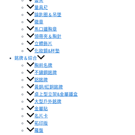
書夾
量具尺
鑰匙圈＆吊墜
徽章
馬口鐵胸章
領帶夾＆胸針
立體飾片
化妝鏡&杯墊
銘牌＆綜合
胸前名牌
不鏽鋼銘牌
鋁銘牌
黃銅/紅銅銘牌
桌上型立架&金屬鐵盒
大型戶外銘牌
金屬貼
名片卡
拓印版
羅盤