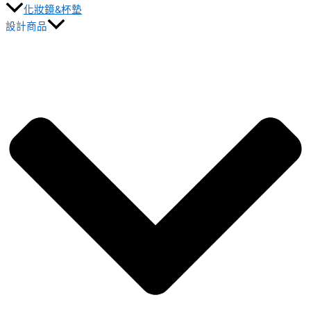
化妝鏡&杯墊
設計商品