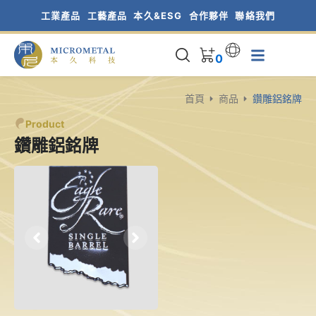
跳
工業產品
工藝產品
本久&ESG
合作夥伴
聯絡我們
至
主
0
要
內
容
首頁
商品
鑽雕鋁銘牌
Product
鑽雕鋁銘牌