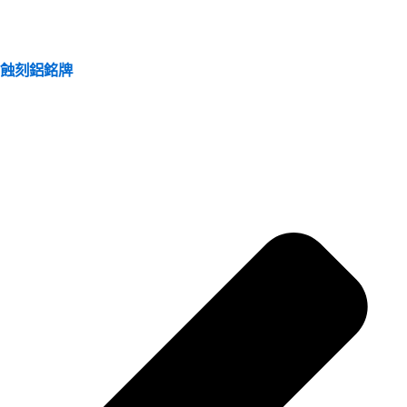
蝕刻鋁銘牌