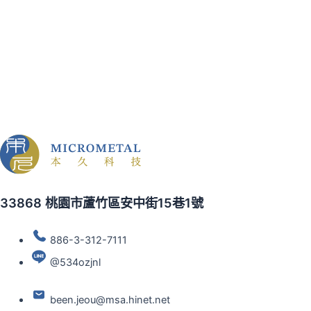
33868 桃園市蘆竹區安中街15巷1號
886-3-312-7111
@534ozjnl
been.jeou@msa.hinet.net