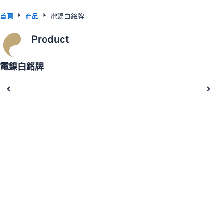
首頁
商品
電鎳白銘牌
Product
電鎳白銘牌