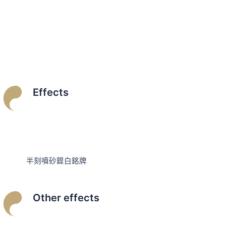
Effects
半刻噴砂鎳白銘牌
Other effects