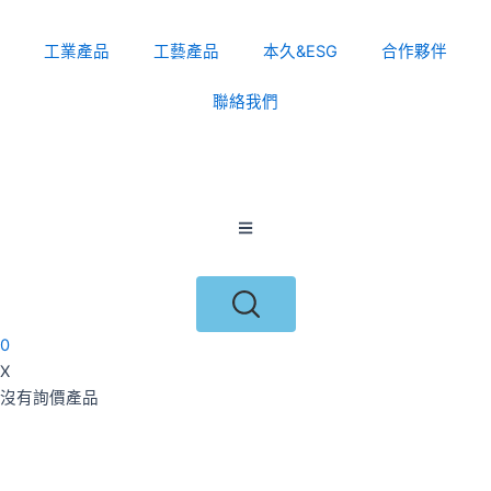
跳
至
工業產品
工藝產品
本久&ESG
合作夥伴
主
要
聯絡我們
內
容
0
X
沒有詢價產品