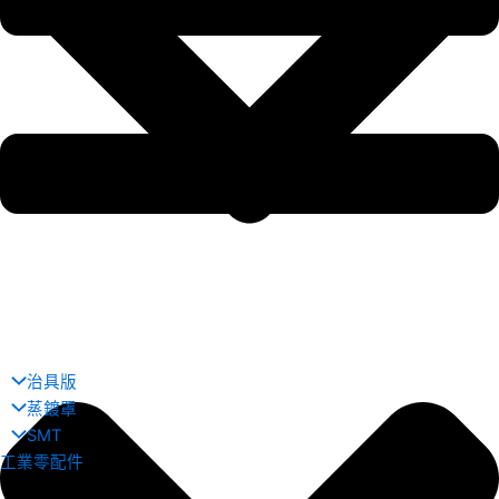
治具版
蒸鍍罩
SMT
工業零配件