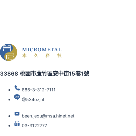
33868 桃園市蘆竹區安中街15巷1號
886-3-312-7111
@534ozjnl
been.jeou@msa.hinet.net
03-3122777