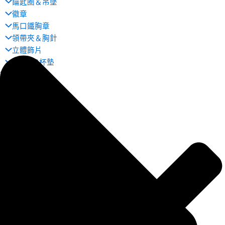
鑰匙圈＆吊墜
徽章
馬口鐵胸章
領帶夾＆胸針
立體飾片
化妝鏡&杯墊
銘牌＆綜合