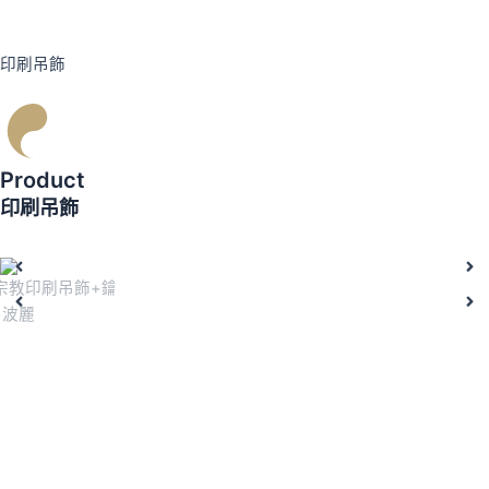
印刷吊飾
Product
印刷吊飾