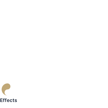
Effects