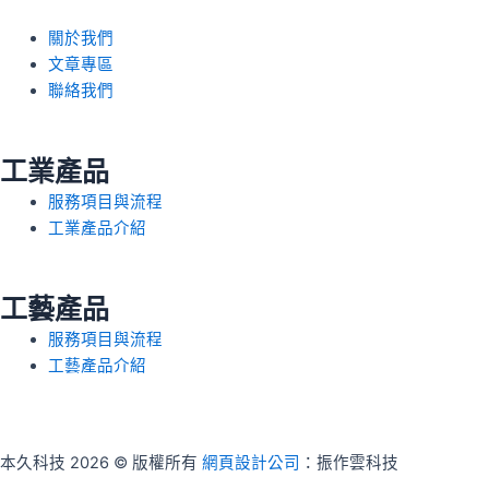
關於我們
文章專區
聯絡我們
工業產品
服務項目與流程
工業產品介紹
工藝產品
服務項目與流程
工藝產品介紹
本久科技 2026 © 版權所有
網頁設計公司
：振作雲科技