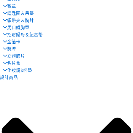
徽章
鑰匙圈＆吊墜
領帶夾＆胸針
馬口鐵胸章
招財錢母＆紀念幣
金箔卡
獎牌
立體飾片
名片盒
化妝鏡&杯墊
設計商品