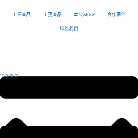
跳
至
工業產品
工藝產品
本久&ESG
合作夥伴
主
要
聯絡我們
內
容
工業治具