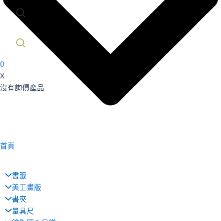
0
X
沒有詢價產品
首頁
書籤
美工畫版
書夾
量具尺