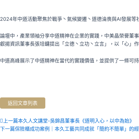
2024年中道活動聚焦於戰爭丶氣候變遷丶道德淪喪與AI發
論壇中，產業領袖分享中道精神在企業的實踐，中美晶榮譽董事
叡揚資訊董事長張培鏞提出「立德丶立功丶立言」，以「心」作
中道高峰展示了中道精神在當代的實踐價值，並提供了一條可持
返回文章列表
上
上一篇
本久人文講堂-吳錦昌董事長《道明入心，以中為始》
一
下一篇
保險櫃成功案例｜本久工藝共同成就「簡約不簡單」的經
頁